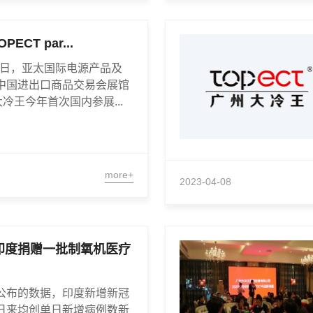
PECT par...
-18日，亚太国际电源产品及
中国进出口商品交易会展馆
冷王今年首次国内参展...
more+
2023-04-08
印度捐赠一批制氧机医疗
公布的数据，印度新增新冠
日来均创单日新增病例数新