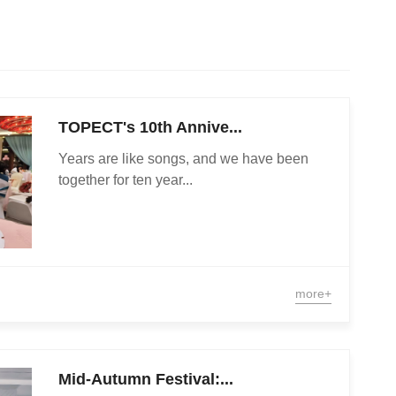
TOPECT's 10th Annive...
Years are like songs, and we have been
together for ten year...
more+
Mid-Autumn Festival:...