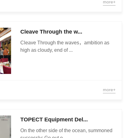
more+
Cleave Through the w...
Cleave Through the waves，ambition as
high as cloudy, end of ...
more+
TOPECT Equipment Del...
On the other side of the ocean, summoned
successly; Go out o...