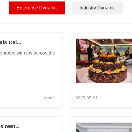
Enterprise Dynamic
Industry Dynamic
ls Cel...
ebrates with joy across the
more+
2025-05-21
ts own...