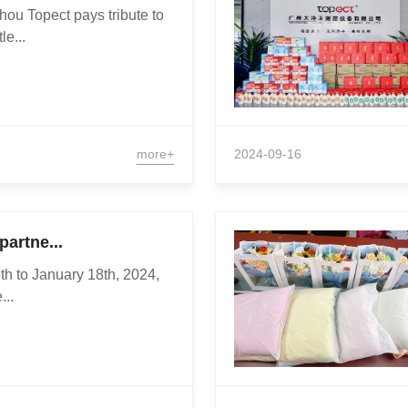
ou Topect pays tribute to
le...
more+
2024-09-16
partne...
h to January 18th, 2024,
...