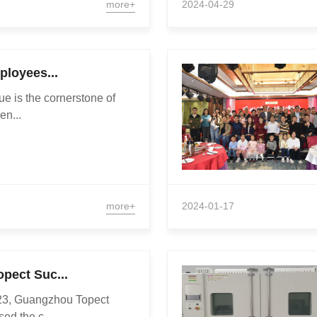
more+
2024-04-29
ployees...
ue is the cornerstone of
en...
more+
2024-01-17
pect Suc...
23, Guangzhou Topect
ed the c...