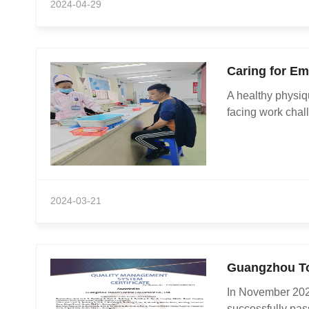
2024-04-29
Caring for Em
A healthy physiq
facing work chall
2024-03-21
Guangzhou To
In November 20
successfully pass